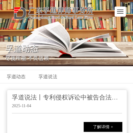
网
站
首
页
孚道动态
尽我所能 不负信赖
孚道动态
孚道说法
孚道说法丨专利侵权诉讼中被告合法来源抗辩的举证建议
2025-11-04
了解详情 +