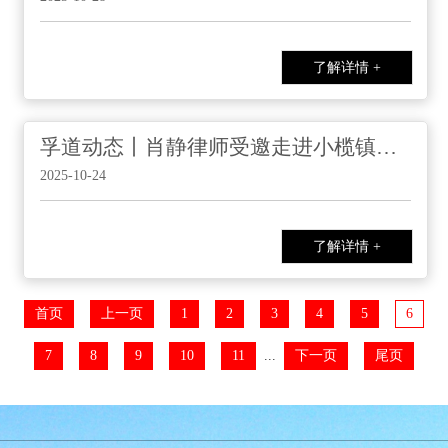
了解详情 +
孚道动态丨肖静律师受邀走进小榄镇九洲基小学开展“防欺凌与家庭教育”主题普法讲座
2025-10-24
了解详情 +
首页
上一页
1
2
3
4
5
6
7
8
9
10
11
...
下一页
尾页