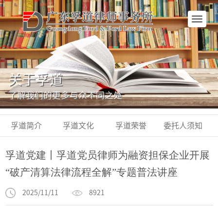
网
站
首
页
关于孚道
了解我们的更多与众不同之处
孚道简介
孚道文化
孚道荣誉
委托人须知
孚道党建丨孚道党员律师为融资担保企业开展
“破产清算法律流程全解”专题普法讲座
2025/11/11
8921