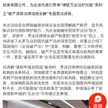
担保有限公司，为企业代表们带来“律联万企法护出航”系列
之“破产清算法律流程全解”专题普法讲座。
本次活动旨在帮助融资担保企业全面理解破产程序，提升风
险识别与债权维护能力，为企业稳健经营筑牢法治“防火
墙”。讲座中，李泳仪律师从破产制度的“前世今生”切入，生
动讲述了从罗马法到现代破产法的演变历程，并重点介绍了
我国现行《企业破产法》中“清算、和解、重整”三大程序的
定位与区别。她指出，破产不仅是市场主体退出机制的重要
一环，更是“诚实而不幸”企业实现涅槃重生的法律路径。
在讲解“债权申报攻防战”板块时，李泳仪律师结合融资担保
机构的业务特点，详细梳理了各类债权的申报要点，特别是
有财产担保债权的优先受偿规则与行权风险。她提醒企业代
表，担保物权虽具有优先性，但若未在法定期限内申报或材
料不全，仍可能面临“优先权落空”的风险，并现场分享了担
保债权申报的“五步法”与关键注意事项。