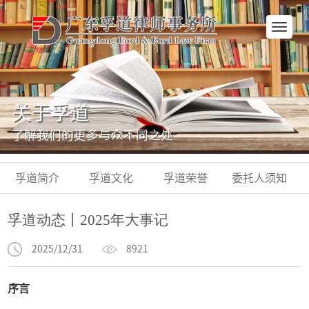
网
站
首
页
关于孚道
了解我们的更多与众不同之处
孚道简介
孚道文化
孚道荣誉
委托人须知
孚道动态丨2025年大事记
2025/12/31
8921
序言