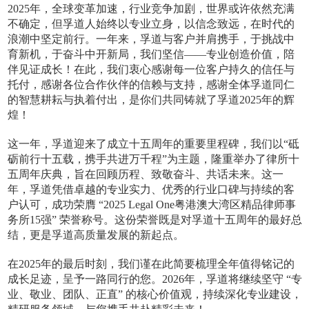
2025年，全球变革加速，行业竞争加剧，世界或许依然充满
不确定，但孚道人始终以专业立身，以信念致远，在时代的
浪潮中坚定前行。一年来，孚道与客户并肩携手，于挑战中
育新机，于奋斗中开新局，我们坚信——专业创造价值，陪
伴见证成长！在此，我们衷心感谢每一位客户持久的信任与
托付，感谢各位合作伙伴的信赖与支持，感谢全体孚道同仁
的智慧耕耘与执着付出，是你们共同铸就了孚道2025年的辉
煌！
这一年，孚道迎来了成立十五周年的重要里程碑，我们以“砥
砺前行十五载，携手共进万千程”为主题，隆重举办了律所十
五周年庆典，旨在回顾历程、致敬奋斗、共话未来。这一
年，孚道凭借卓越的专业实力、优秀的行业口碑与持续的客
户认可，成功荣膺 “2025 Legal One粤港澳大湾区精品律师事
务所15强” 荣誉称号。这份荣誉既是对孚道十五周年的最好总
结，更是孚道高质量发展的新起点。
在2025年的最后时刻，我们谨在此简要梳理全年值得铭记的
成长足迹，呈予一路同行的您。2026年，孚道将继续坚守 “专
业、敬业、团队、正直” 的核心价值观，持续深化专业建设，