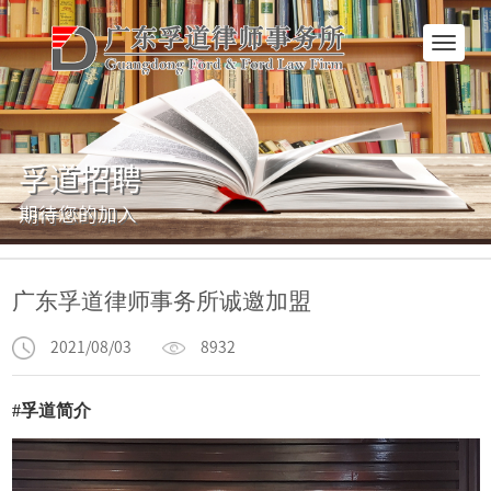
网
站
首
页
孚道招聘
期待您的加入
广东孚道律师事务所诚邀加盟
2021/08/03
8932
#孚道简介