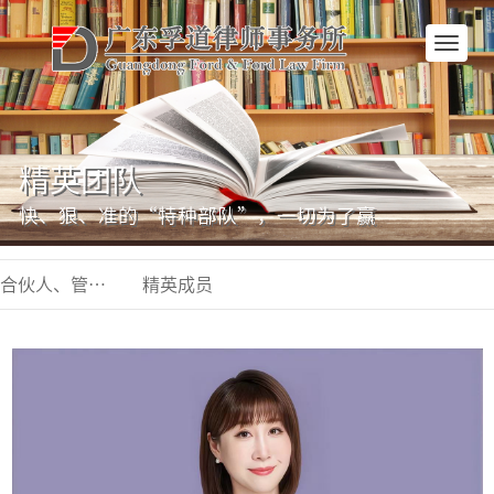
网
站
首
页
精英团队
快、狠、准的“特种部队”，一切为了赢
合伙人、管委会
精英成员