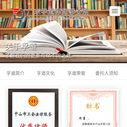
网
站
首
页
关于孚道
了解我们的更多与众不同之处
孚道简介
孚道文化
孚道荣誉
委托人须知