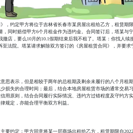
，约定甲方将位于吉林省长春市某房屋出租给乙方，租赁期限自202
请，同时赔偿甲方6个月租金作为违约金。合同签订后，塔某与
我撤店，要么10月的10.1假期结束后我不租了。塔某：你找人
法院。塔某请求解除双方签订的《房屋租赁合同》，并要求宁某支付拖
实意思表示，但是相较于两年的总租期及剩余未履行的八个月租
减少损失的合理时间；最后，结合本地房屋租赁市场的通常交易
实信用原则，结合合同履行实际情况、违约方过错程度及守约方
既符合法律规定，亦能合理平衡双方利益。
约定：甲方同意将某一层商场出租给乙方，租赁期限自2022年12