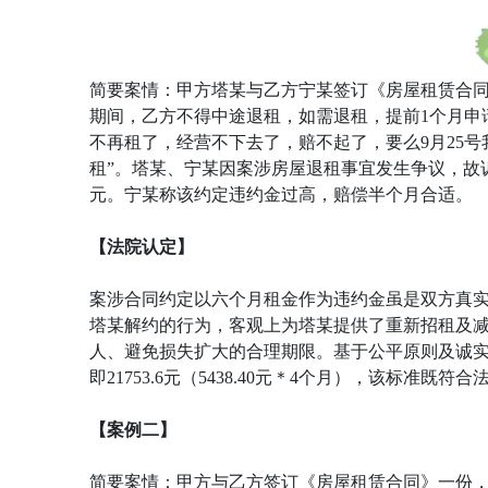
简要案情：甲方塔某与乙方宁某签订《房屋租赁合同》
期间，乙方不得中途退租，如需退租，提前1个月申
不再租了，经营不下去了，赔不起了，要么9月25号
租”。塔某、宁某因案涉房屋退租事宜发生争议，故诉至
元。宁某称该约定违约金过高，赔偿半个月合适。
【法院认定】
案涉合同约定以六个月租金作为违约金虽是双方真
塔某解约的行为，客观上为塔某提供了重新招租及
人、避免损失扩大的合理期限。基于公平原则及诚
即21753.6元（5438.40元＊4个月），该标准
【案例二】
简要案情：甲方与乙方签订《房屋租赁合同》一份，主要