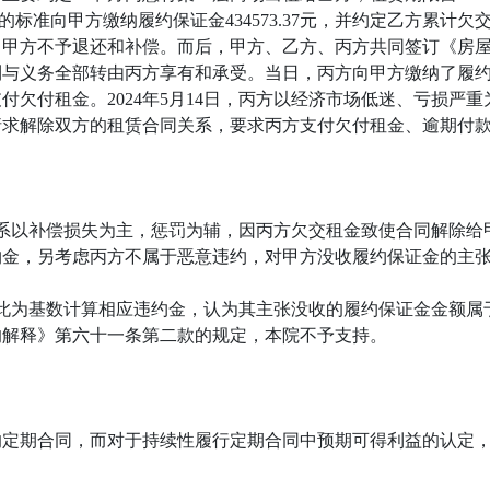
租金的标准向甲方缴纳履约保证金434573.37元，并约定乙方累
，甲方不予退还和补偿。而后，甲方、乙方、丙方共同签订《房
义务全部转由丙方享有和承受。当日，丙方向甲方缴纳了履约保证金
付欠付租金。2024年5月14日，丙方以经济市场低迷、亏损严
请求解除双方的租赁合同关系，要求丙方支付欠付租金、逾期付
系以补偿损失为主，惩罚为辅，因丙方欠交租金致使合同解除给
约金，另考虑丙方不属于恶意违约，对甲方没收履约保证金的主
以此为基数计算相应违约金，认为其主张没收的履约保证金金额
的解释》第六十一条第二款的规定，本院不予支持。
定期合同，而对于持续性履行定期合同中预期可得利益的认定，