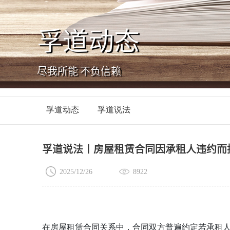
孚道动态
尽我所能 不负信赖
孚道动态
孚道说法
孚道说法丨房屋租赁合同因承租人违约而
2025/12/26
8922
在房屋租赁合同关系中，合同双方普遍约定若承租