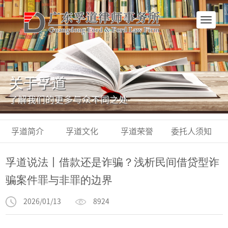
网
站
首
页
关于孚道
了解我们的更多与众不同之处
孚道简介
孚道文化
孚道荣誉
委托人须知
孚道说法丨借款还是诈骗？浅析民间借贷型诈
骗案件罪与非罪的边界
2026/01/13
8924